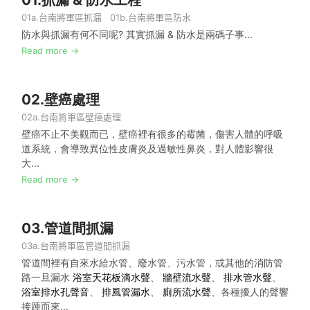
01a.
台南將軍區抓漏
01b.
台南將軍區防水
防水與抓漏有何不同呢? 其實抓漏 & 防水是兩碼子事...
Read more →
02.
壁癌處理
02a.
台南將軍區壁癌處理
壁癌不止不美觀而已，壁癌裡有很多的霉菌，傷害人體的呼吸
道系統，會導致異位性皮膚炎及過敏性鼻炎，對人體影響很
大...
Read more →
03.
管道間抓漏
03a.
台南將軍區管道間抓漏
管道間裡有自來水給水管、廢水管、污水管，或其他的消防管
路一旦漏水
浴室天花板滴水聲
、
牆壁流水聲
、
排水管水聲
、
浴室排水孔聲音
、
排風管漏水
、
廁所流水聲
、各種擾人的聲響
接踵而來...