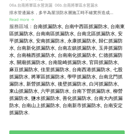
0
6a.
台南將軍區水管測漏
06b.
台南將軍區水管漏水
排水管邊漏水，多半為屋頂防水層施工時不確實所造成...
Read more →
服務區域：
台南抓漏防水
,
台南中西區抓漏防水
,
台南東
區抓漏防水
,
台南南區抓漏防水
,
台南北區抓漏防水
,
安
平抓漏防水
,
安南抓漏防水
,
永康抓漏防水
,
歸仁抓漏防
水
,
台南新化抓漏防水
,
台南左鎮抓漏防水
,
玉井抓漏防
水
,
台南楠西抓漏防水
,
台南南化抓漏防水
,
仁德抓漏防
水
,
關廟抓漏防水
,
台南龍崎抓漏防水
,
官田抓漏防水
,
麻豆抓漏防水
,
佳里抓漏防水
,
台南西港抓漏防水
,
七股
抓漏防水
,
將軍區抓漏防水
,
學甲抓漏防水
,
台南北門抓
漏防水
,
新營抓漏防水
,
後壁抓漏防水
,
白河抓漏防水
,
東山抓漏防水
,
六甲抓漏防水
,
台南下營抓漏防水
,
柳營
抓漏防水
,
鹽水抓漏防水
,
善化抓漏防水
,
台南大內抓漏
防水
,
台南山上抓漏防水
,
台南新市抓漏防水
,
台南安定
抓漏防水
.