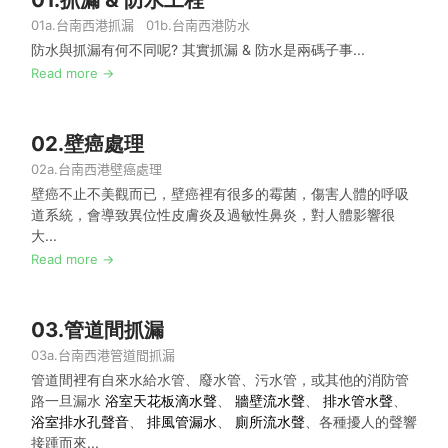
01a.
台南西港抓漏
01b.
台南西港防水
防水與抓漏有何不同呢? 其實抓漏 & 防水是兩碼子事...
Read more →
02.
壁癌處理
02a.
台南西港壁癌處理
壁癌不止不美觀而已，壁癌裡有很多的霉菌，傷害人體的呼吸
道系統，會導致異位性皮膚炎及過敏性鼻炎，對人體影響很
大...
Read more →
03.
管道間抓漏
03a.
台南西港管道間抓漏
管道間裡有自來水給水管、廢水管、污水管，或其他的消防管
路一旦漏水
浴室天花板滴水聲
、
牆壁流水聲
、
排水管水聲
、
浴室排水孔聲音
、
排風管漏水
、
廁所流水聲
、各種擾人的聲響
接踵而來...