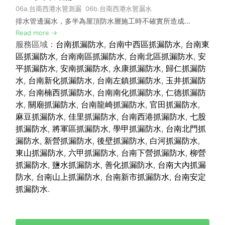
0
6a.
台南西港水管測漏
06b.
台南西港水管漏水
排水管邊漏水，多半為屋頂防水層施工時不確實所造成...
Read more →
服務區域：
台南抓漏防水
,
台南中西區抓漏防水
,
台南東
區抓漏防水
,
台南南區抓漏防水
,
台南北區抓漏防水
,
安
平抓漏防水
,
安南抓漏防水
,
永康抓漏防水
,
歸仁抓漏防
水
,
台南新化抓漏防水
,
台南左鎮抓漏防水
,
玉井抓漏防
水
,
台南楠西抓漏防水
,
台南南化抓漏防水
,
仁德抓漏防
水
,
關廟抓漏防水
,
台南龍崎抓漏防水
,
官田抓漏防水
,
麻豆抓漏防水
,
佳里抓漏防水
,
台南西港抓漏防水
,
七股
抓漏防水
,
將軍區抓漏防水
,
學甲抓漏防水
,
台南北門抓
漏防水
,
新營抓漏防水
,
後壁抓漏防水
,
白河抓漏防水
,
東山抓漏防水
,
六甲抓漏防水
,
台南下營抓漏防水
,
柳營
抓漏防水
,
鹽水抓漏防水
,
善化抓漏防水
,
台南大內抓漏
防水
,
台南山上抓漏防水
,
台南新市抓漏防水
,
台南安定
抓漏防水
.